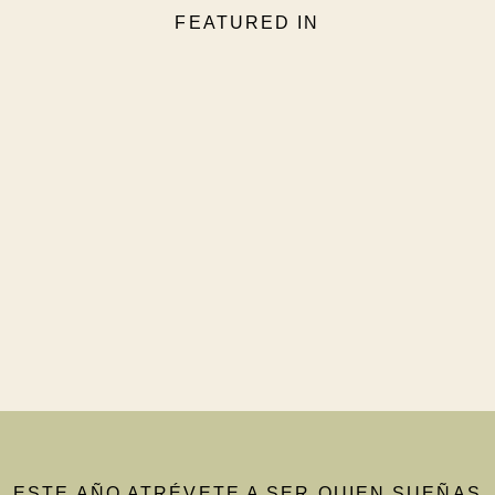
FEATURED IN
ESTE AÑO ATRÉVETE A SER QUIEN SUEÑAS