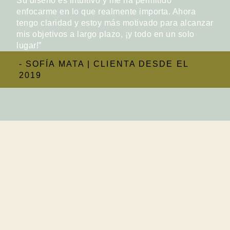
Su diseño es intuitivo y me ha permitido
enfocarme en lo que realmente importa. Ahora
tengo claridad y estoy más motivado para alcanzar
mis objetivos a largo plazo, ¡y todo en un solo
lugar!”
- SOFÍA MATA | CLIENTA DESDE EL
2019