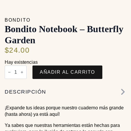
BONDITO
Bondito Notebook – Butterfly
Garden
$
24.00
Hay existencias
Bondito
Notebook
AÑADIR AL CARRITO
-
Butterfly
Garden
cantidad
DESCRIPCIÓN
¡Expande tus ideas porque nuestro cuaderno más grande
(hasta ahora) ya está aquí!
Ya sabes que nuestras herramientas están hechas para