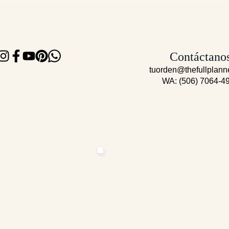
Contáctano
tuorden@thefullplann
WA: (506) 7064-4